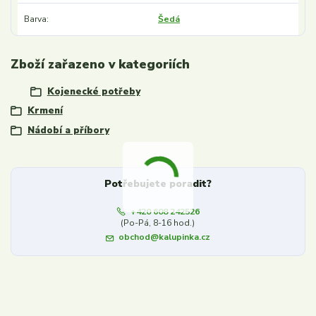
Barva
Šedá
Zboží zařazeno v kategoriích
Kojenecké potřeby
Krmení
Nádobí a příbory
Potřebujete poradit?
+420 608 242526
(Po-Pá, 8-16 hod.)
obchod@kalupinka.cz