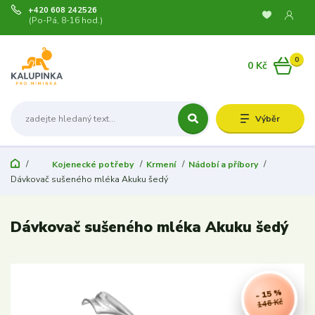
+420 608 242526
(Po-Pá, 8-16 hod.)
0
0 Kč
Výběr
Kojenecké potřeby
Krmení
Nádobí a příbory
Dávkovač sušeného mléka Akuku šedý
Dávkovač sušeného mléka Akuku šedý
- 15 %
146 Kč