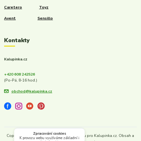
Caretero
Toyz
Avent
Sensillo
Kontakty
Kalupinka.cz
+420 608 242526
(Po-Pá, 8-16 hod.)
obchod@kalupinka.cz
Zpracování cookies
Copyright © 2022–2026. Vytvořeno s láskou pro Kalupinka.cz. Obsah a
K provozu webu využíváme základní i