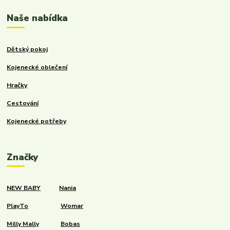
Naše nabídka
Dětský pokoj
Kojenecké oblečení
Hračky
Cestování
Kojenecké potřeby
Značky
NEW BABY
Nania
PlayTo
Womar
Milly Mally
Bobas