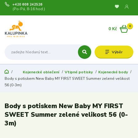
+420 608 242526
(Po-Pá, 8-16 hod.)
0
0 Kč
Výběr
Kojenecké oblečení
Vtipné potisky
Kojenecké body
Body s potiskem New Baby MY FIRST SWEET Summer zelené velikost
56 (0-3m)
Body s potiskem New Baby MY FIRST
SWEET Summer zelené velikost 56 (0-
3m)