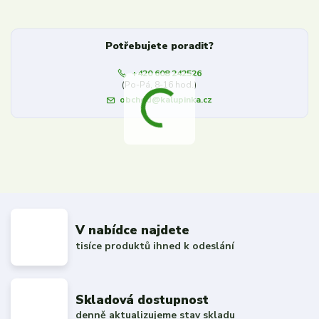
Potřebujete poradit?
+420 608 242526
(Po-Pá, 8-16 hod.)
obchod@kalupinka.cz
V nabídce najdete
tisíce produktů ihned k odeslání
Skladová dostupnost
denně aktualizujeme stav skladu