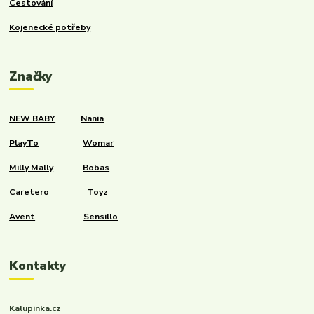
Cestování
Kojenecké potřeby
Značky
NEW BABY
Nania
PlayTo
Womar
Milly Mally
Bobas
Caretero
Toyz
Avent
Sensillo
Kontakty
Kalupinka.cz