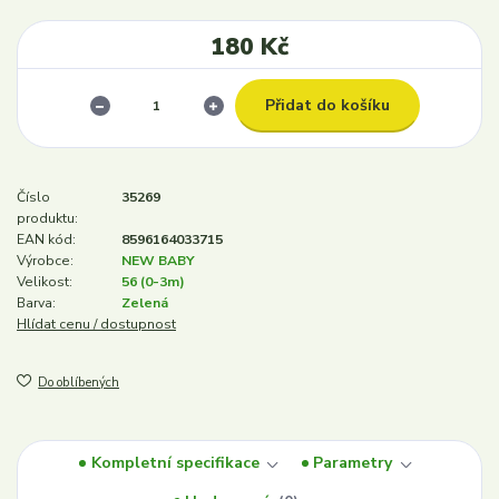
180 Kč
Přidat do košíku
Číslo
35269
produktu:
EAN kód:
8596164033715
Výrobce:
NEW BABY
Velikost:
56 (0-3m)
Barva:
Zelená
Hlídat cenu / dostupnost
Do oblíbených
Kompletní specifikace
Parametry