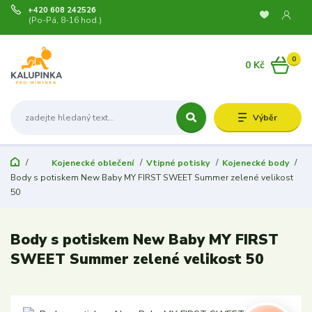
+420 608 242526
(Po-Pá, 8-16 hod.)
0
0 Kč
Výběr
Kojenecké oblečení
Vtipné potisky
Kojenecké body
Body s potiskem New Baby MY FIRST SWEET Summer zelené velikost
50
Body s potiskem New Baby MY FIRST
SWEET Summer zelené velikost 50