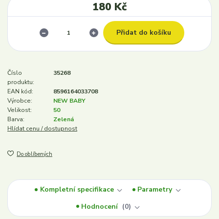
180 Kč
Přidat do košíku
Číslo
35268
produktu:
EAN kód:
8596164033708
Výrobce:
NEW BABY
Velikost:
50
Barva:
Zelená
Hlídat cenu / dostupnost
Do oblíbených
Kompletní specifikace
Parametry
Hodnocení
0