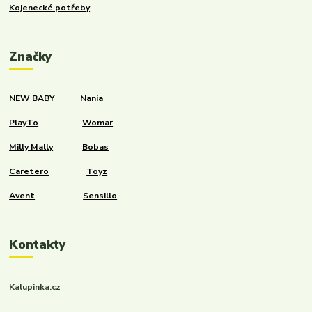
Kojenecké potřeby
Značky
NEW BABY
Nania
PlayTo
Womar
Milly Mally
Bobas
Caretero
Toyz
Avent
Sensillo
Kontakty
Kalupinka.cz