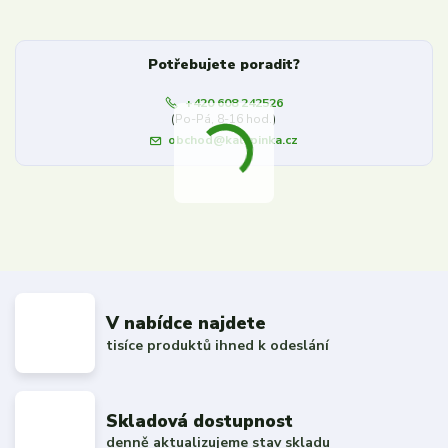
Potřebujete poradit?
+420 608 242526
(Po-Pá, 8-16 hod.)
obchod@kalupinka.cz
V nabídce najdete
tisíce produktů ihned k odeslání
Skladová dostupnost
denně aktualizujeme stav skladu