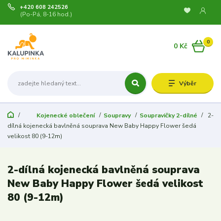
+420 608 242526
(Po-Pá, 8-16 hod.)
0
0 Kč
Výběr
Kojenecké oblečení
Soupravy
Soupravičky 2-dílné
2-
dílná kojenecká bavlněná souprava New Baby Happy Flower šedá
velikost 80 (9-12m)
2-dílná kojenecká bavlněná souprava
New Baby Happy Flower šedá velikost
80 (9-12m)