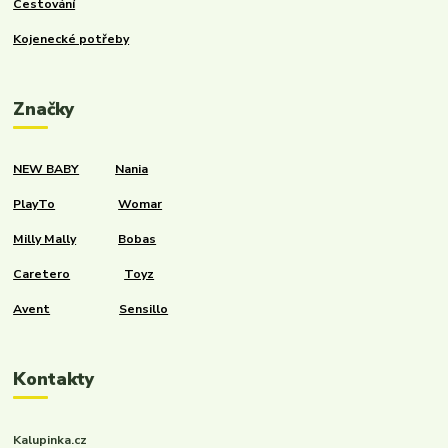
Cestování
Kojenecké potřeby
Značky
NEW BABY
Nania
PlayTo
Womar
Milly Mally
Bobas
Caretero
Toyz
Avent
Sensillo
Kontakty
Kalupinka.cz