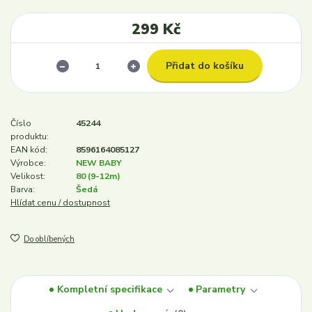
299 Kč
Přidat do košíku
Číslo
45244
produktu:
EAN kód:
8596164085127
Výrobce:
NEW BABY
Velikost:
80 (9-12m)
Barva:
Šedá
Hlídat cenu / dostupnost
Do oblíbených
Kompletní specifikace
Parametry