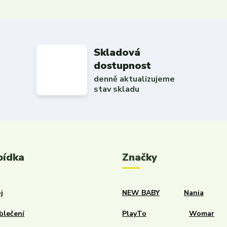
Skladová
dostupnost
denně aktualizujeme
stav skladu
bídka
Značky
j
NEW BABY
Nania
blečení
PlayTo
Womar