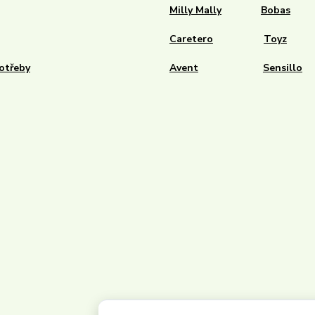
Milly Mally
Bobas
Caretero
Toyz
otřeby
Avent
Sensillo