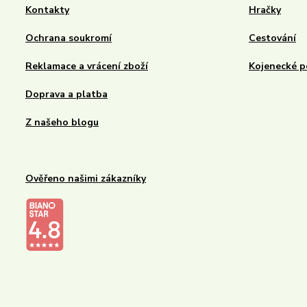
Kontakty
Hračky
Ochrana soukromí
Cestování
Reklamace a vrácení zboží
Kojenecké p
Doprava a platba
Z našeho blogu
Ověřeno našimi zákazníky
Kalupinka.cz – dětské a kojenecké potřeby