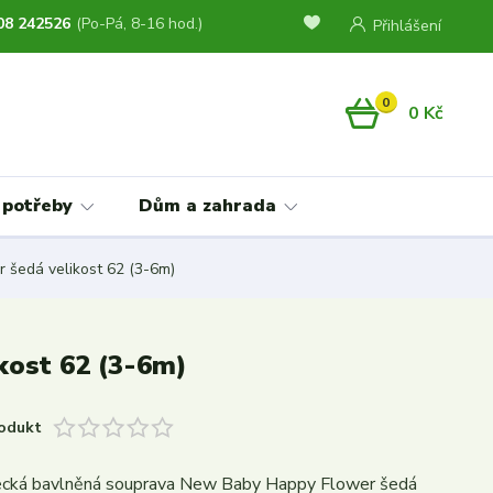
08 242526
(Po-Pá, 8-16 hod.)
Přihlášení
0
0 Kč
 potřeby
Dům a zahrada
 šedá velikost 62 (3-6m)
kost 62 (3-6m)
odukt
necká bavlněná souprava New Baby Happy Flower šedá