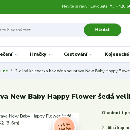
Nevíte si rady? Zavolejte.
+420 6
Hledat
ečení
Hračky
Cestování
Kojenecké
ílné
2-dílná kojenecká bavlněná souprava New Baby Happy Flower
ava New Baby Happy Flower šedá veli
Ohodnotit pr
- 28 %
2-dílná koje
408 Kč