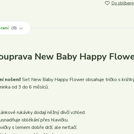
Do oblíbený
cení
0
 souprava New Baby Happy Flowe
í nošení!
Set New Baby Happy Flower obsahuje tričko s krát
iminka od 3 do 6 měsíců.
ánkové rukávky dodají něžný dívčí vzhled.
usnadňuje oblékání přes hlavičku.
vičky s lemem dobře drží, ale netlačí.