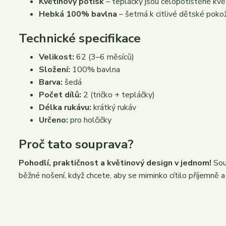
Květinový potisk
– tepláčky jsou celopotištěné kvě
Hebká 100% bavlna
– šetrná k citlivé dětské poko
Technické specifikace
Velikost:
62 (3–6 měsíců)
Složení:
100% bavlna
Barva:
šedá
Počet dílů:
2 (tričko + tepláčky)
Délka rukávu:
krátký rukáv
Určeno:
pro holčičky
Proč tato souprava?
Pohodlí, praktičnost a květinový design v jednom!
Sou
běžné nošení, když chcete, aby se miminko cítilo příjemně 