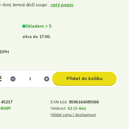
3–6m) Jemná dívčí soupr...
celý popis
Skladem > 5
zítra do 17:00.
i DPH
č
Přidat do košíku
45237
EAN kód:
8596164085066
 BABY
Velikost:
62 (3-6m)
Hlídat cenu / dostupnost