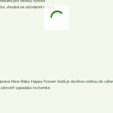
tinkami pro veselý vzhled.
žce, vhodná na celodenní nošení.
prava New Baby Happy Flower šedá je skvělou volbou do výbavi
a zároveň vypadalo roztomile.