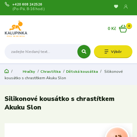
+420 608 242526
(Po-Pá, 8-16 hod.)
0
0 Kč
Výběr
Hračky
Chrastítka
Dětská kousátka
Silikonové
kousátko s chrastítkem Akuku Slon
Silikonové kousátko s chrastítkem
Akuku Slon
- 8 %