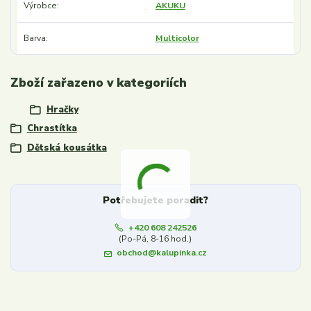
Výrobce
AKUKU
Barva
Multicolor
Zboží zařazeno v kategoriích
Hračky
Chrastítka
Dětská kousátka
Potřebujete poradit?
+420 608 242526
(Po-Pá, 8-16 hod.)
obchod@kalupinka.cz