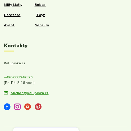
Milly Mally
Bobas
Caretero
Toyz
Avent
Sensillo
Kontakty
Kalupinka.cz
+420 608 242526
(Po-Pá, 8-16 hod.)
obchod@kalupinka.cz