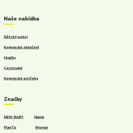
Kalupinka.cz – dětské a kojenecké potřeby
Naše nabídka
Dětský pokoj
Kojenecké oblečení
Hračky
Cestování
Kojenecké potřeby
Značky
NEW BABY
Nania
PlayTo
Womar