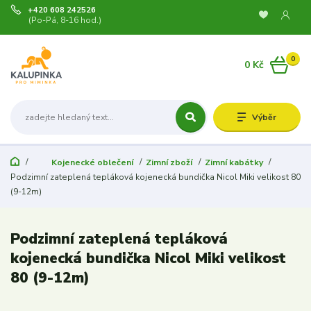
+420 608 242526
(Po-Pá, 8-16 hod.)
0
0 Kč
Výběr
Kojenecké oblečení
Zimní zboží
Zimní kabátky
Podzimní zateplená tepláková kojenecká bundička Nicol Miki velikost 80
(9-12m)
Podzimní zateplená tepláková
kojenecká bundička Nicol Miki velikost
80 (9-12m)