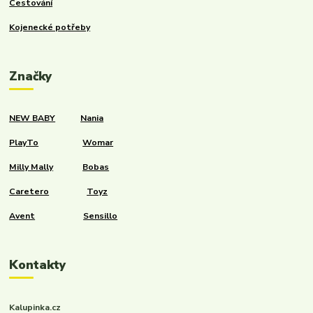
Cestování
Kojenecké potřeby
Značky
NEW BABY
Nania
PlayTo
Womar
Milly Mally
Bobas
Caretero
Toyz
Avent
Sensillo
Kontakty
Kalupinka.cz