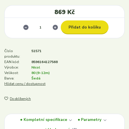
869 Kč
Přidat do košíku
Číslo
51571
produktu:
EAN kód:
8596164127568
Výrobce:
Nicol
Velikost:
80 (9-12m)
Barva:
Šedá
Hlídat cenu / dostupnost
Do oblíbených
Kompletní specifikace
Parametry