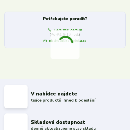
Potřebujete poradit?
+420 608 242526
(Po-Pá, 8-16 hod.)
obchod@kalupinka.cz
V nabídce najdete
tisíce produktů ihned k odeslání
Skladová dostupnost
denně aktualizujeme stav skladu