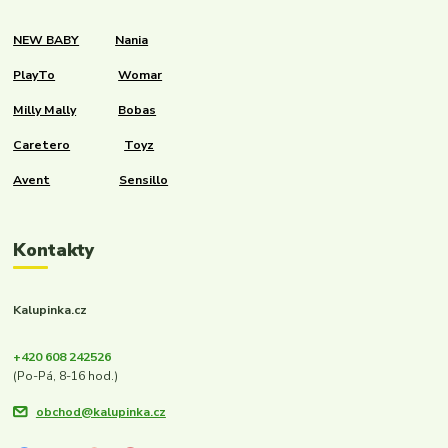
NEW BABY
Nania
PlayTo
Womar
Milly Mally
Bobas
Caretero
Toyz
Avent
Sensillo
Kontakty
Kalupinka.cz
+420 608 242526
(Po-Pá, 8-16 hod.)
obchod@kalupinka.cz