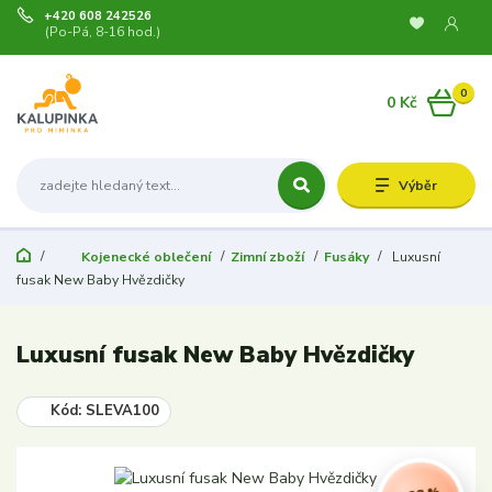
+420 608 242526
(Po-Pá, 8-16 hod.)
0
0 Kč
Výběr
Kojenecké oblečení
Zimní zboží
Fusáky
Luxusní
fusak New Baby Hvězdičky
Luxusní fusak New Baby Hvězdičky