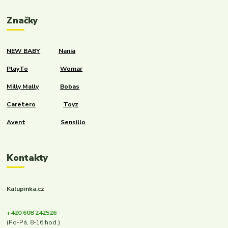
Značky
NEW BABY
Nania
PlayTo
Womar
Milly Mally
Bobas
Caretero
Toyz
Avent
Sensillo
Kontakty
Kalupinka.cz
+420 608 242526
(Po-Pá, 8-16 hod.)