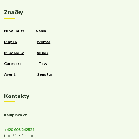
Značky
NEW BABY
Nania
PlayTo
Womar
Milly Mally
Bobas
Caretero
Toyz
Avent
Sensillo
Kontakty
Kalupinka.cz
+420 608 242526
(Po-Pá, 8-16 hod.)