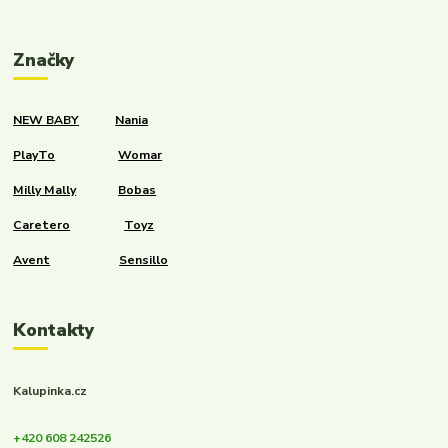
Značky
NEW BABY
Nania
PlayTo
Womar
Milly Mally
Bobas
Caretero
Toyz
Avent
Sensillo
Kontakty
Kalupinka.cz
+420 608 242526