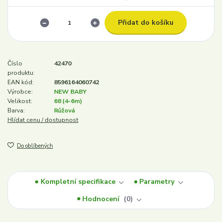
Přidat do košíku
Číslo
42470
produktu:
EAN kód:
8596164060742
Výrobce:
NEW BABY
Velikost:
68 (4-6m)
Barva:
Růžová
Hlídat cenu / dostupnost
Do oblíbených
Kompletní specifikace
Parametry
Hodnocení
0