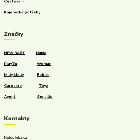
Cestování
Kojenecké potřeby
Značky
NEW BABY
Nania
PlayTo
Womar
Milly Mally
Bobas
Caretero
Toyz
Avent
Sensillo
Kontakty
Kalupinka.cz