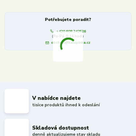
Potřebujete poradit?
+420 608 242526
(Po-Pá, 8-16 hod.)
obchod@kalupinka.cz
V nabídce najdete
tisíce produktů ihned k odeslání
Skladová dostupnost
denně aktualizujeme stav skladu