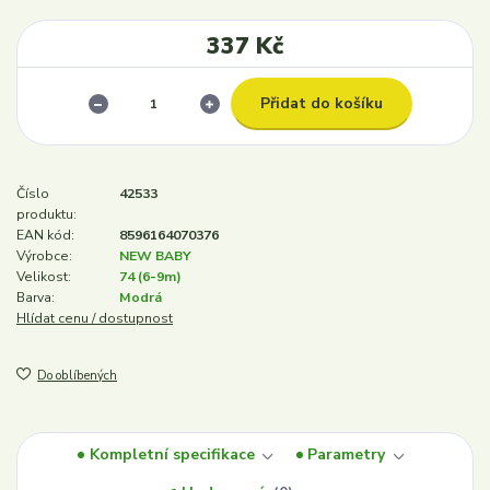
337 Kč
Přidat do košíku
Číslo
42533
produktu:
EAN kód:
8596164070376
Výrobce:
NEW BABY
Velikost:
74 (6-9m)
Barva:
Modrá
Hlídat cenu / dostupnost
Do oblíbených
Kompletní specifikace
Parametry