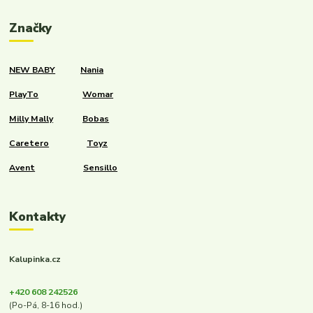
Značky
NEW BABY
Nania
PlayTo
Womar
Milly Mally
Bobas
Caretero
Toyz
Avent
Sensillo
Kontakty
Kalupinka.cz
+420 608 242526
(Po-Pá, 8-16 hod.)