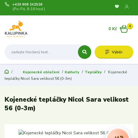
+420 608 242526
(Po-Pá, 8-16 hod.)
0
0 Kč
Výběr
Kojenecké oblečení
Kalhoty
Tepláčky
Kojenecké
tepláčky Nicol Sara velikost 56 (0-3m)
Kojenecké tepláčky Nicol Sara velikost
56 (0-3m)
- 14 %