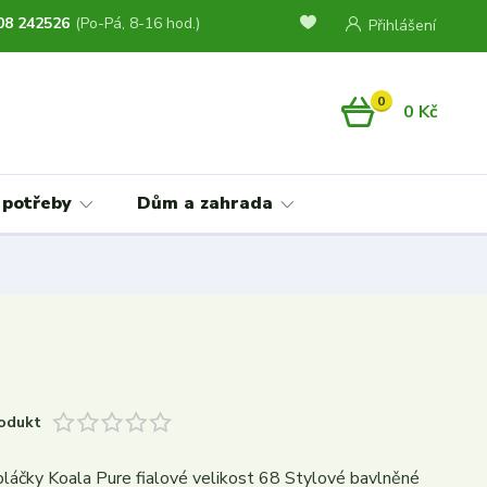
08 242526
(Po-Pá, 8-16 hod.)
Přihlášení
0
0 Kč
 potřeby
Dům a zahrada
odukt
láčky Koala Pure fialové velikost 68 Stylové bavlněné