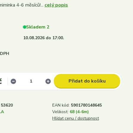
miminka 4-6 měsíců!...
celý popis
Skladem 2
10.08.2026 do 17:00.
i DPH
č
Přidat do košíku
53620
EAN kód:
5901780148645
LA
Velikost:
68 (4-6m)
Hlídat cenu / dostupnost