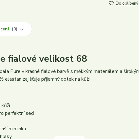
Do oblíbený
cení
0
 fialové velikost 68
ala Pure v krásné fialové barvě s měkkým materiálem a široký
 elastan zajišťuje příjemný dotek na kůži.
 kůži
ro perfektní sed
enší miminka
 holky