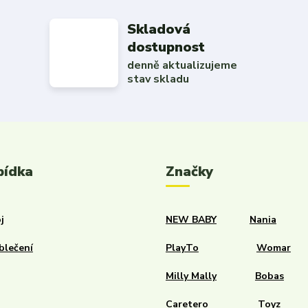
Skladová
dostupnost
denně aktualizujeme
stav skladu
bídka
Značky
j
NEW BABY
Nania
blečení
PlayTo
Womar
Milly Mally
Bobas
Caretero
Toyz