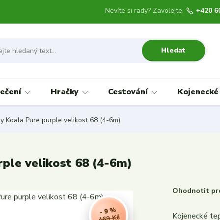
Nevíte si rady? Zavolejte.
+420 6
Hledat
ečení
Hračky
Cestování
Kojenecké
y Koala Pure purple velikost 68 (4-6m)
ple velikost 68 (4-6m)
Ohodnotit pr
- 9 %
Kojenecké tep
469 Kč