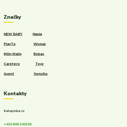
Značky
NEW BABY
Nania
PlayTo
Womar
Milly Mally
Bobas
Caretero
Toyz
Avent
Sensillo
Kontakty
Kalupinka.cz
+420 608 242526