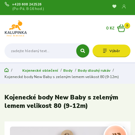
+420 608 242526
(Po-Pá, 8-16 hod.)
0
0 Kč
Výběr
Kojenecké oblečení
Body
Body dlouhý rukáv
Kojenecké body New Baby s zeleným lemem velikost 80 (9-12m)
Kojenecké body New Baby s zeleným
lemem velikost 80 (9-12m)
- 29 %