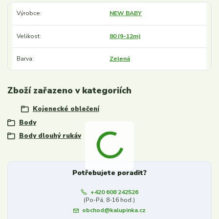
Výrobce
NEW BABY
Velikost
80 (9-12m)
Barva
Zelená
Zboží zařazeno v kategoriích
Kojenecké oblečení
Body
Body dlouhý rukáv
Potřebujete poradit?
+420 608 242526
(Po-Pá, 8-16 hod.)
obchod@kalupinka.cz