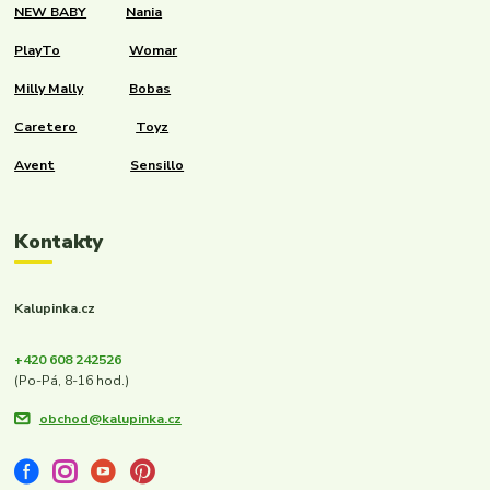
NEW BABY
Nania
PlayTo
Womar
Milly Mally
Bobas
Caretero
Toyz
Avent
Sensillo
Kontakty
Kalupinka.cz
+420 608 242526
(Po-Pá, 8-16 hod.)
obchod@kalupinka.cz