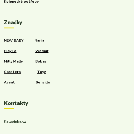
Kojenecké potřeby
Značky
NEW BABY
Nania
PlayTo
Womar
Milly Mally
Bobas
Caretero
Toyz
Avent
Sensillo
Kontakty
Kalupinka.cz