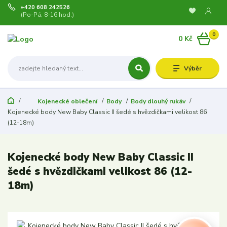
+420 608 242526
(Po-Pá, 8-16 hod.)
0
0 Kč
Výběr
Kojenecké oblečení
Body
Body dlouhý rukáv
Kojenecké body New Baby Classic II šedé s hvězdičkami velikost 86
(12-18m)
Kojenecké body New Baby Classic II
šedé s hvězdičkami velikost 86 (12-
18m)