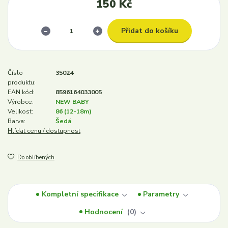
150 Kč
Přidat do košíku
Číslo
35024
produktu:
EAN kód:
8596164033005
Výrobce:
NEW BABY
Velikost:
86 (12-18m)
Barva:
Šedá
Hlídat cenu / dostupnost
Do oblíbených
Kompletní specifikace
Parametry
Hodnocení
0