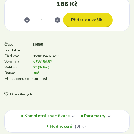
186 Kč
Přidat do košíku
Číslo
30595
produktu:
EAN kód:
8596164023211
Výrobce:
NEW BABY
Velikost:
62 (3-6m)
Barva:
Bílá
Hlídat cenu / dostupnost
Do oblíbených
Kompletní specifikace
Parametry
Hodnocení
0