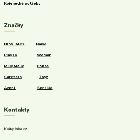
Kojenecké potřeby
Značky
NEW BABY
Nania
PlayTo
Womar
Milly Mally
Bobas
Caretero
Toyz
Avent
Sensillo
Kontakty
Kalupinka.cz