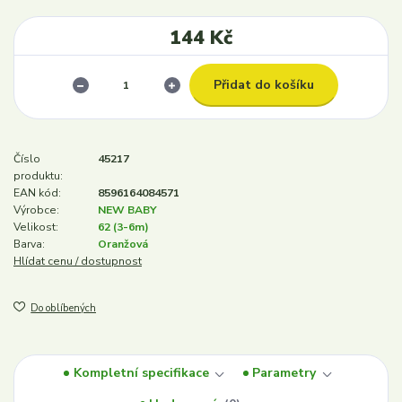
144 Kč
Přidat do košíku
Číslo
45217
produktu:
EAN kód:
8596164084571
Výrobce:
NEW BABY
Velikost:
62 (3-6m)
Barva:
Oranžová
Hlídat cenu / dostupnost
Do oblíbených
Kompletní specifikace
Parametry