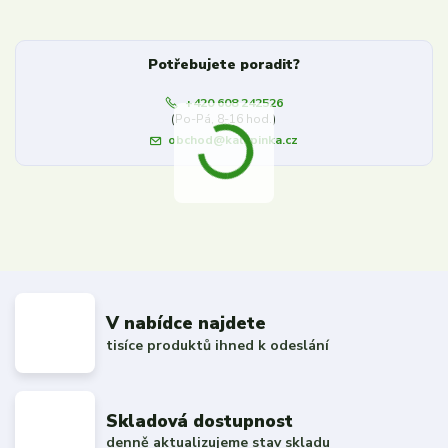
Potřebujete poradit?
+420 608 242526
(Po-Pá, 8-16 hod.)
obchod@kalupinka.cz
V nabídce najdete
tisíce produktů ihned k odeslání
Skladová dostupnost
denně aktualizujeme stav skladu