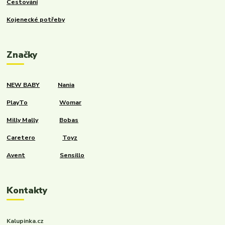
Cestování
Kojenecké potřeby
Značky
NEW BABY
Nania
PlayTo
Womar
Milly Mally
Bobas
Caretero
Toyz
Avent
Sensillo
Kontakty
Kalupinka.cz