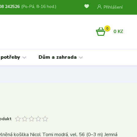
08 242526
(Po-Pá, 8-16 hod.)
Přihlášení
0
0 Kč
 potřeby
Dům a zahrada
odukt
lněná košilka Nicol Tomi modrá, vel. 56 (0–3 m) Jemná