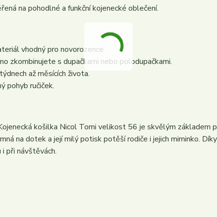
řená na pohodlné a funkční kojenecké oblečení.
teriál vhodný pro novorozence.
adno zkombinujete s dupačkami nebo polodupačkami.
týdnech až měsících života.
ý pohyb ručiček.
ojenecká košilka Nicol Tomi velikost 56 je skvělým základem p
ná na dotek a její milý potisk potěší rodiče i jejich miminko. Díky
 i při návštěvách.