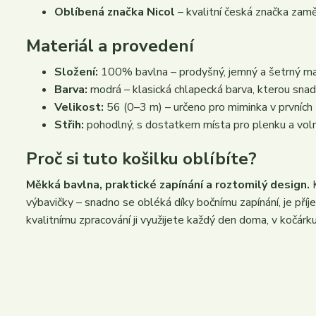
Oblíbená značka Nicol
– kvalitní česká značka zamě
Materiál a provedení
Složení:
100% bavlna – prodyšný, jemný a šetrný ma
Barva:
modrá – klasická chlapecká barva, kterou sn
Velikost:
56 (0–3 m) – určeno pro miminka v prvních 
Střih:
pohodlný, s dostatkem místa pro plenku a voln
Proč si tuto košilku oblíbíte?
Měkká bavlna, praktické zapínání a roztomilý design.
K
výbavičky – snadno se obléká díky bočnímu zapínání, je příjem
kvalitnímu zpracování ji využijete každý den doma, v kočárku