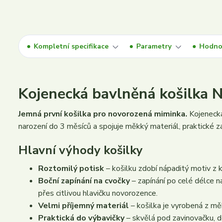
Kompletní specifikace
Parametry
Hodno
Kojenecká bavlněná košilka N
Jemná první košilka pro novorozená miminka.
Kojenecká
narození do 3 měsíců a spojuje měkký materiál, praktické z
Hlavní výhody košilky
Roztomilý potisk
– košilku zdobí nápaditý motiv z 
Boční zapínání na cvočky
– zapínání po celé délce n
přes citlivou hlavičku novorozence.
Velmi příjemný materiál
– košilka je vyrobená z m
Praktická do výbavičky
– skvělá pod zavinovačku, do