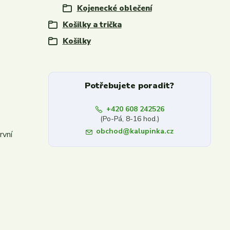
Kojenecké oblečení
Košilky a trička
Košilky
Potřebujete poradit?
+420 608 242526
(Po-Pá, 8-16 hod.)
obchod@kalupinka.cz
rvní