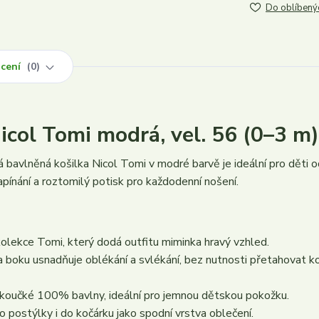
Do oblíbený
cení
0
icol Tomi modrá, vel. 56 (0–3 m)
 bavlněná košilka Nicol Tomi v modré barvě je ideální pro děti o
apínání a roztomilý potisk pro každodenní nošení.
kolekce Tomi, který dodá outfitu miminka hravý vzhled.
a boku usnadňuje oblékání a svlékání, bez nutnosti přetahovat ko
ěkoučké 100% bavlny, ideální pro jemnou dětskou pokožku.
 postýlky i do kočárku jako spodní vrstva oblečení.