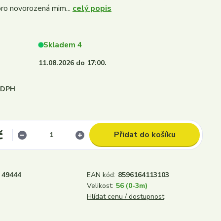
 pro novorozená mim...
celý popis
Skladem 4
11.08.2026 do 17:00.
i DPH
č
Přidat do košíku
49444
EAN kód:
8596164113103
Velikost:
56 (0-3m)
Hlídat cenu / dostupnost