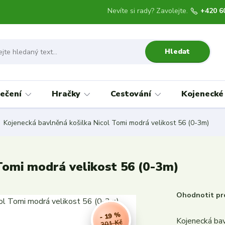
Nevíte si rady? Zavolejte.
+420 6
Hledat
ečení
Hračky
Cestování
Kojenecké
Kojenecká bavlněná košilka Nicol Tomi modrá velikost 56 (0-3m)
Tomi modrá velikost 56 (0-3m)
Ohodnotit pr
- 19 %
Kojenecká bav
301 Kč