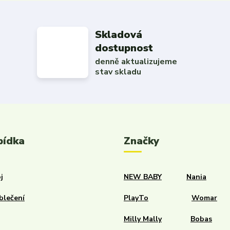
Skladová
dostupnost
denně aktualizujeme
stav skladu
bídka
Značky
j
NEW BABY
Nania
blečení
PlayTo
Womar
Milly Mally
Bobas