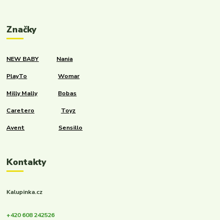
Značky
NEW BABY
Nania
PlayTo
Womar
Milly Mally
Bobas
Caretero
Toyz
Avent
Sensillo
Kontakty
Kalupinka.cz
+420 608 242526