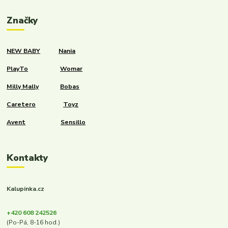
Značky
NEW BABY
Nania
PlayTo
Womar
Milly Mally
Bobas
Caretero
Toyz
Avent
Sensillo
Kontakty
Kalupinka.cz
+420 608 242526
(Po-Pá, 8-16 hod.)