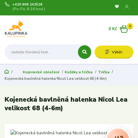
+420 608 242526
(Po-Pá, 8-16 hod.)
0
0 Kč
Výběr
Kojenecké oblečení
Košilky a trička
Trička
Kojenecká bavlněná halenka Nicol Lea velikost 68 (4-6m)
Kojenecká bavlněná halenka Nicol Lea
velikost 68 (4-6m)
- 14 %