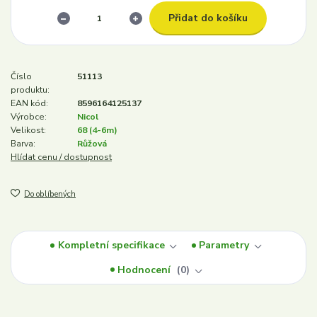
Přidat do košíku
Číslo
51113
produktu:
EAN kód:
8596164125137
Výrobce:
Nicol
Velikost:
68 (4-6m)
Barva:
Růžová
Hlídat cenu / dostupnost
Do oblíbených
Kompletní specifikace
Parametry
Hodnocení
0