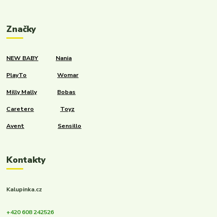
Značky
NEW BABY
Nania
PlayTo
Womar
Milly Mally
Bobas
Caretero
Toyz
Avent
Sensillo
Kontakty
Kalupinka.cz
+420 608 242526