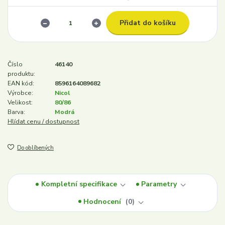
Přidat do košíku
Číslo
46140
produktu:
EAN kód:
8596164089682
Výrobce:
Nicol
Velikost:
80/86
Barva:
Modrá
Hlídat cenu / dostupnost
Do oblíbených
Kompletní specifikace
Parametry
Hodnocení
0