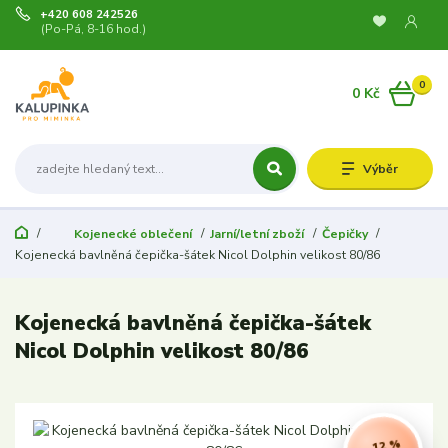
+420 608 242526
(Po-Pá, 8-16 hod.)
0
0 Kč
Výběr
Kojenecké oblečení
Jarní/letní zboží
Čepičky
Kojenecká bavlněná čepička-šátek Nicol Dolphin velikost 80/86
Kojenecká bavlněná čepička-šátek
Nicol Dolphin velikost 80/86
- 12 %