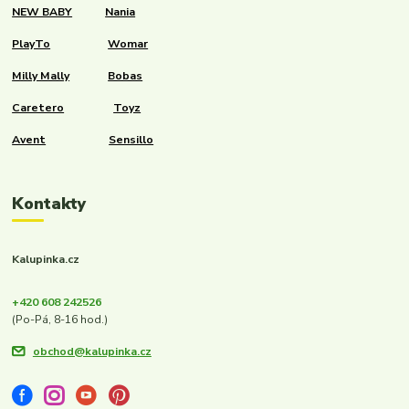
NEW BABY
Nania
PlayTo
Womar
Milly Mally
Bobas
Caretero
Toyz
Avent
Sensillo
Kontakty
Kalupinka.cz
+420 608 242526
(Po-Pá, 8-16 hod.)
obchod@kalupinka.cz