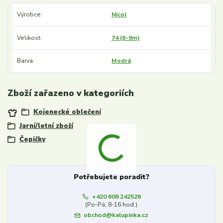
Výrobce
Nicol
Velikost
74 (6-9m)
Barva
Modrá
Zboží zařazeno v kategoriích
Kojenecké oblečení
Jarní/letní zboží
Čepičky
Potřebujete poradit?
+420 608 242526
(Po-Pá, 8-16 hod.)
obchod@kalupinka.cz