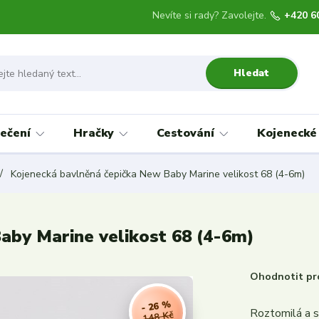
Nevíte si rady? Zavolejte.
+420 6
Hledat
ečení
Hračky
Cestování
Kojenecké
Kojenecká bavlněná čepička New Baby Marine velikost 68 (4-6m)
aby Marine velikost 68 (4-6m)
Ohodnotit pr
- 26 %
Roztomilá a s
148 Kč