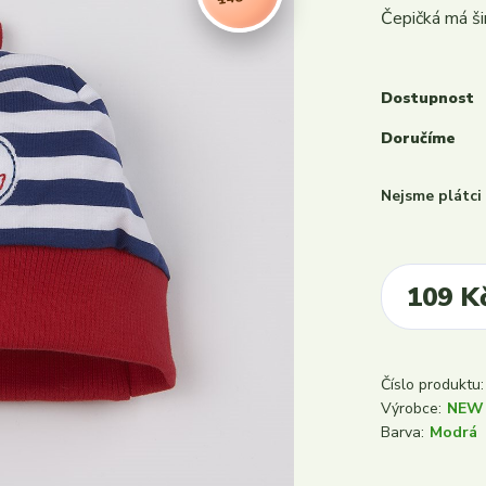
Čepičká má ši
Dostupnost
Doručíme
Nejsme plátc
109 K
Číslo produktu:
Výrobce:
NEW
Barva:
Modrá