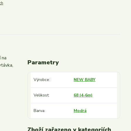
ch
í na
Parametry
ytávka,
Výrobce
NEW BABY
Velikost
68 (4-6m)
Barva
Modrá
Zboží zařazeno v kategoriích