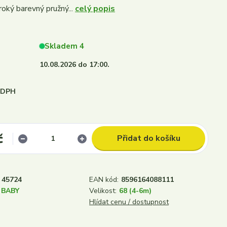
roký barevný pružný...
celý popis
Skladem 4
10.08.2026 do 17:00.
i DPH
č
Přidat do košíku
45724
EAN kód:
8596164088111
 BABY
Velikost:
68 (4-6m)
Hlídat cenu / dostupnost