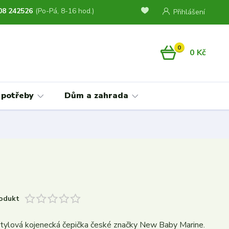
08 242526
(Po-Pá, 8-16 hod.)
Přihlášení
0
0 Kč
 potřeby
Dům a zahrada
odukt
tylová kojenecká čepička české značky New Baby Marine.