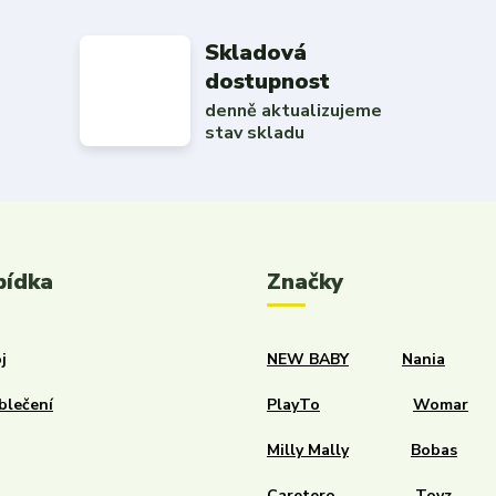
Skladová
dostupnost
denně aktualizujeme
stav skladu
bídka
Značky
j
NEW BABY
Nania
blečení
PlayTo
Womar
Milly Mally
Bobas
Caretero
Toyz