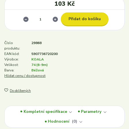
103 Kč
Přidat do košíku
Číslo
29868
produktu:
EAN kód:
5907736720200
Výrobce:
KOALA
Velikost:
74 (6-9m)
Barva:
Béžová
Hlídat cenu / dostupnost
Do oblíbených
Kompletní specifikace
Parametry
Hodnocení
0