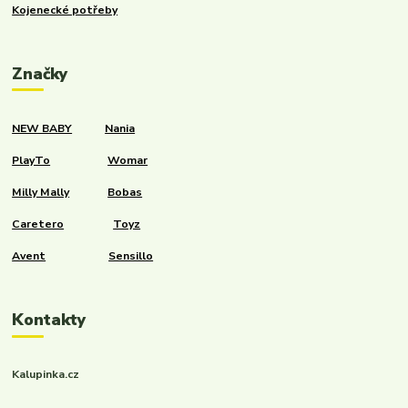
Kojenecké potřeby
Značky
NEW BABY
Nania
PlayTo
Womar
Milly Mally
Bobas
Caretero
Toyz
Avent
Sensillo
Kontakty
Kalupinka.cz