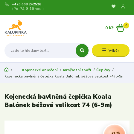
+420 608 242526
(Po-Pá, 8-16 hod.)
0
0 Kč
Výběr
Kojenecké oblečení
Jarní/letní zboží
Čepičky
Kojenecká bavlněná čepička Koala Balónek béžová velikost 74 (6-9m)
Kojenecká bavlněná čepička Koala
Balónek béžová velikost 74 (6-9m)
- 13 %