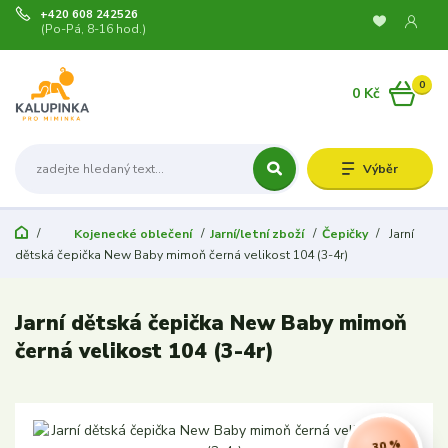
+420 608 242526
(Po-Pá, 8-16 hod.)
0
0 Kč
Výběr
Kojenecké oblečení
Jarní/letní zboží
Čepičky
Jarní
dětská čepička New Baby mimoň černá velikost 104 (3-4r)
Jarní dětská čepička New Baby mimoň
černá velikost 104 (3-4r)
- 30 %