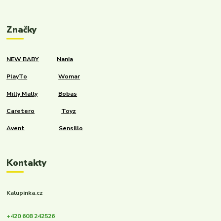
Značky
NEW BABY
Nania
PlayTo
Womar
Milly Mally
Bobas
Caretero
Toyz
Avent
Sensillo
Kontakty
Kalupinka.cz
+420 608 242526