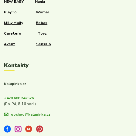
NEW BABY
Nania
PlayTo
Womar
Milly Mally
Bobas
Caretero
Toyz
Avent
Sensillo
Kontakty
Kalupinka.cz
+420 608 242526
(Po-Pá, 8-16 hod.)
obchod@kalupinka.cz