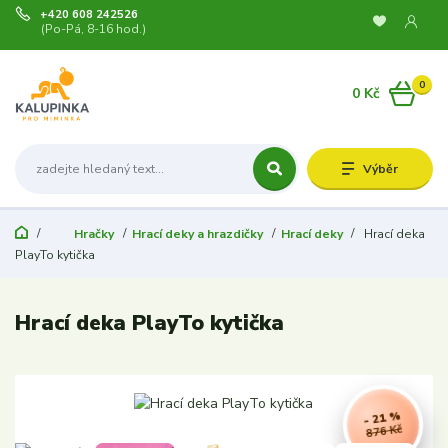
+420 608 242526
(Po-Pá, 8-16 hod.)
0
0 Kč
Výběr
Hračky
Hrací deky a hrazdičky
Hrací deky
Hrací deka
PlayTo kytička
Hrací deka PlayTo kytička
- 21 %
876 Kč