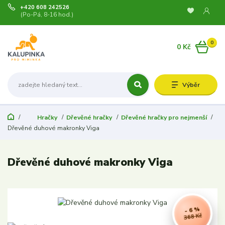
+420 608 242526
(Po-Pá, 8-16 hod.)
0
0 Kč
Výběr
Hračky
Dřevěné hračky
Dřevěné hračky pro nejmenší
Dřevěné duhové makronky Viga
Dřevěné duhové makronky Viga
- 6 %
368 Kč