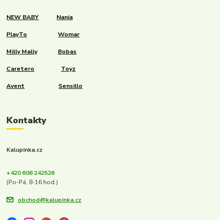
NEW BABY
Nania
PlayTo
Womar
Milly Mally
Bobas
Caretero
Toyz
Avent
Sensillo
Kontakty
Kalupinka.cz
+420 608 242526
(Po-Pá, 8-16 hod.)
obchod@kalupinka.cz