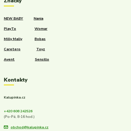
Značky
NEW BABY
Nania
PlayTo
Womar
Milly Mally
Bobas
Caretero
Toyz
Avent
Sensillo
Kontakty
Kalupinka.cz
+420 608 242526
(Po-Pá, 8-16 hod.)
obchod@kalupinka.cz