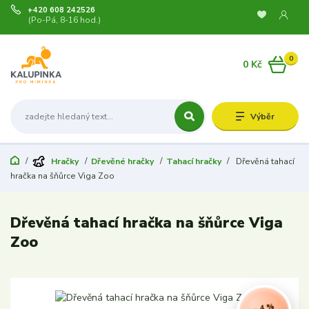
+420 608 242526
(Po-Pá, 8-16 hod.)
0
0 Kč
Výběr
Hračky
Dřevěné hračky
Tahací hračky
Dřevěná tahací
hračka na šňůrce Viga Zoo
Dřevěná tahací hračka na šňůrce Viga
Zoo
- 4 %