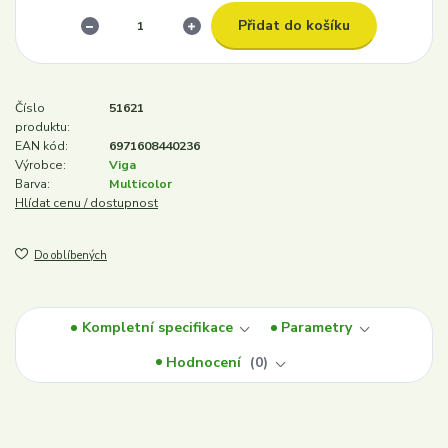
Přidat do košíku
Číslo
51621
produktu:
EAN kód:
6971608440236
Výrobce:
Viga
Barva:
Multicolor
Hlídat cenu / dostupnost
Do oblíbených
Kompletní specifikace
Parametry
Hodnocení
0