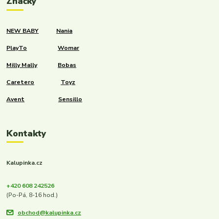
Značky
NEW BABY
Nania
PlayTo
Womar
Milly Mally
Bobas
Caretero
Toyz
Avent
Sensillo
Kontakty
Kalupinka.cz
+420 608 242526
(Po-Pá, 8-16 hod.)
obchod@kalupinka.cz