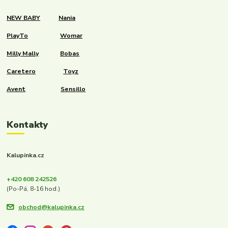
NEW BABY
Nania
PlayTo
Womar
Milly Mally
Bobas
Caretero
Toyz
Avent
Sensillo
Kontakty
Kalupinka.cz
+420 608 242526
(Po-Pá, 8-16 hod.)
obchod@kalupinka.cz