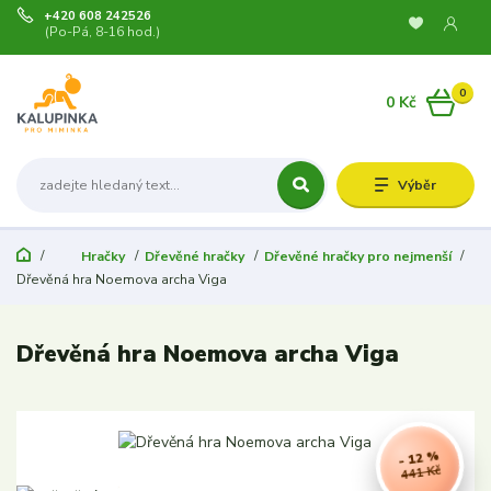
+420 608 242526
(Po-Pá, 8-16 hod.)
0
0 Kč
Výběr
Hračky
Dřevěné hračky
Dřevěné hračky pro nejmenší
Dřevěná hra Noemova archa Viga
Dřevěná hra Noemova archa Viga
- 12 %
441 Kč