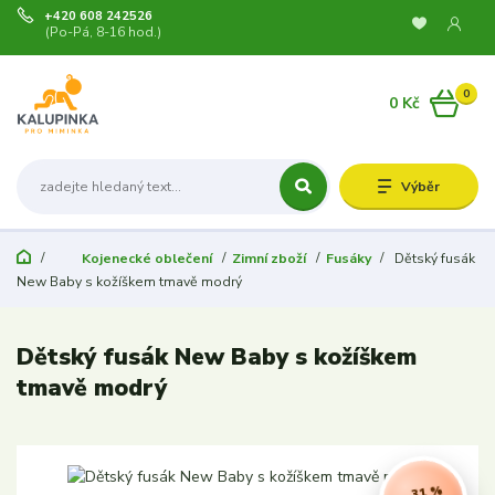
+420 608 242526
(Po-Pá, 8-16 hod.)
0
0 Kč
Výběr
Kojenecké oblečení
Zimní zboží
Fusáky
Dětský fusák
New Baby s kožíškem tmavě modrý
Dětský fusák New Baby s kožíškem
tmavě modrý
- 31 %