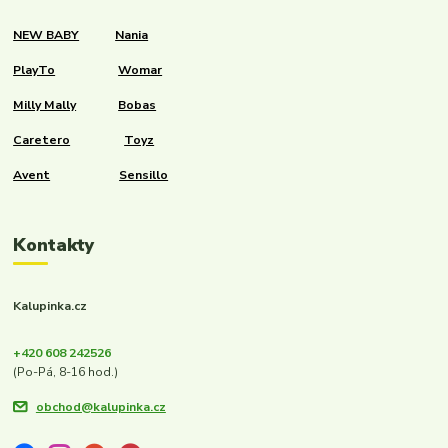
NEW BABY
Nania
PlayTo
Womar
Milly Mally
Bobas
Caretero
Toyz
Avent
Sensillo
Kontakty
Kalupinka.cz
+420 608 242526
(Po-Pá, 8-16 hod.)
obchod@kalupinka.cz