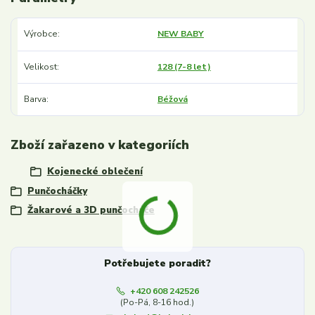
Výrobce
NEW BABY
Velikost
128 (7-8 let)
Barva
Béžová
Zboží zařazeno v kategoriích
Kojenecké oblečení
Punčocháčky
Žakarové a 3D punčocháče
Potřebujete poradit?
+420 608 242526
(Po-Pá, 8-16 hod.)