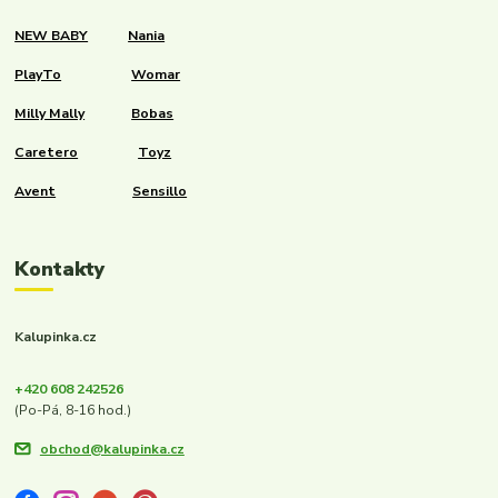
NEW BABY
Nania
PlayTo
Womar
Milly Mally
Bobas
Caretero
Toyz
Avent
Sensillo
Kontakty
Kalupinka.cz
+420 608 242526
(Po-Pá, 8-16 hod.)
obchod@kalupinka.cz