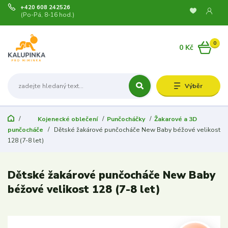
+420 608 242526
(Po-Pá, 8-16 hod.)
0
0 Kč
Výběr
Kojenecké oblečení
Punčocháčky
Žakarové a 3D
punčocháče
Dětské žakárové punčocháče New Baby béžové velikost
128 (7-8 let)
Dětské žakárové punčocháče New Baby
béžové velikost 128 (7-8 let)