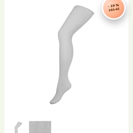
- 29 %
161 Kč