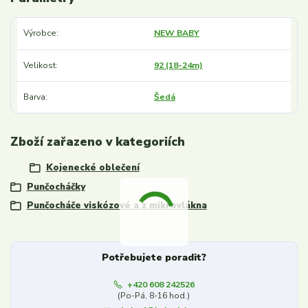
Výrobce
NEW BABY
Velikost
92 (18-24m)
Barva
Šedá
Zboží zařazeno v kategoriích
Kojenecké oblečení
Punčocháčky
Punčocháče viskózové a z mikrovlákna
Potřebujete poradit?
+420 608 242526
(Po-Pá, 8-16 hod.)