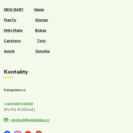
NEW BABY
Nania
PlayTo
Womar
Milly Mally
Bobas
Caretero
Toyz
Avent
Sensillo
Kontakty
Kalupinka.cz
+420 608 242526
(Po-Pá, 8-16 hod.)
obchod@kalupinka.cz