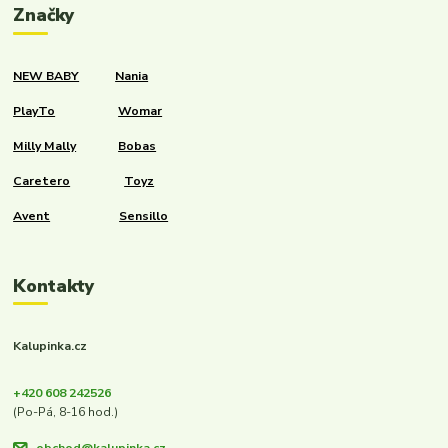
Značky
NEW BABY
Nania
PlayTo
Womar
Milly Mally
Bobas
Caretero
Toyz
Avent
Sensillo
Kontakty
Kalupinka.cz
+420 608 242526
(Po-Pá, 8-16 hod.)
obchod@kalupinka.cz