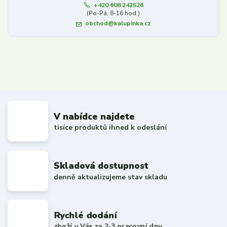
+420 608 242526
(Po-Pá, 8-16 hod.)
obchod@kalupinka.cz
V nabídce najdete
tisíce produktů ihned k odeslání
Skladová dostupnost
denně aktualizujeme stav skladu
Rychlé dodání
zboží u Vás za 2-3 pracovní dny