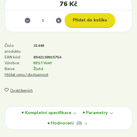
76 Kč
Přidat do košíku
Číslo
31449
produktu:
EAN kód:
6942138915754
Výrobce:
BESTWAY
Barva:
Žlutá
Hlídat cenu / dostupnost
Do oblíbených
Kompletní specifikace
Parametry
Hodnocení
0