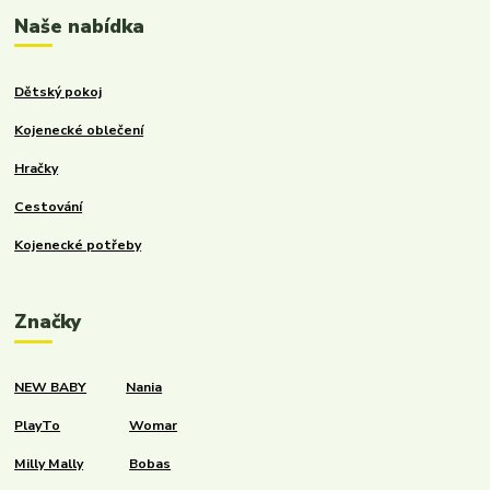
Naše nabídka
Dětský pokoj
Kojenecké oblečení
Hračky
Cestování
Kojenecké potřeby
Značky
NEW BABY
Nania
PlayTo
Womar
Milly Mally
Bobas