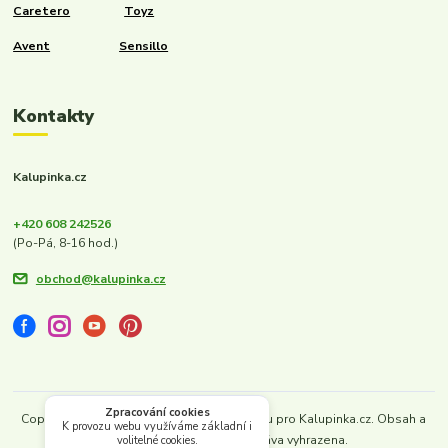
Caretero
Toyz
Avent
Sensillo
Kontakty
Kalupinka.cz
+420 608 242526
(Po-Pá, 8-16 hod.)
obchod@kalupinka.cz
Zpracování cookies
Copyright © 2022–2026. Vytvořeno s láskou pro Kalupinka.cz. Obsah a
K provozu webu využíváme základní i
design chráněny. Všechna práva vyhrazena.
volitelné cookies.