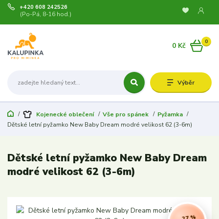
+420 608 242526
(Po-Pá, 8-16 hod.)
0
0 Kč
Výběr
Kojenecké oblečení
Vše pro spánek
Pyžamka
Dětské letní pyžamko New Baby Dream modré velikost 62 (3-6m)
Dětské letní pyžamko New Baby Dream
modré velikost 62 (3-6m)
- 27 %