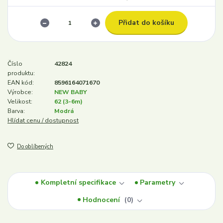
Přidat do košíku
Číslo
42824
produktu:
EAN kód:
8596164071670
Výrobce:
NEW BABY
Velikost:
62 (3-6m)
Barva:
Modrá
Hlídat cenu / dostupnost
Do oblíbených
Kompletní specifikace
Parametry
Hodnocení
0