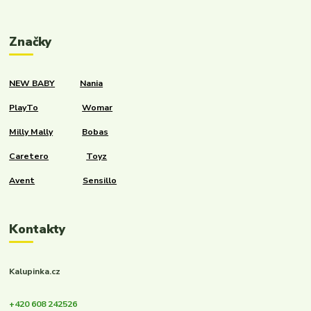
Značky
NEW BABY
Nania
PlayTo
Womar
Milly Mally
Bobas
Caretero
Toyz
Avent
Sensillo
Kontakty
Kalupinka.cz
+420 608 242526