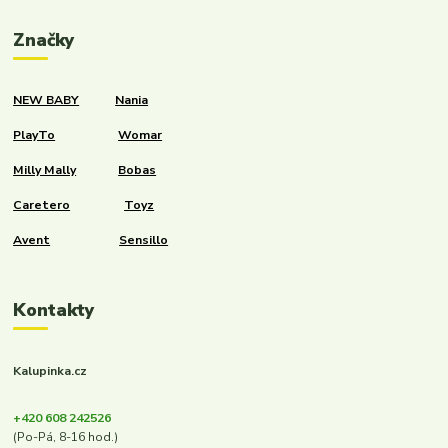
Značky
NEW BABY
Nania
PlayTo
Womar
Milly Mally
Bobas
Caretero
Toyz
Avent
Sensillo
Kontakty
Kalupinka.cz
+420 608 242526
(Po-Pá, 8-16 hod.)