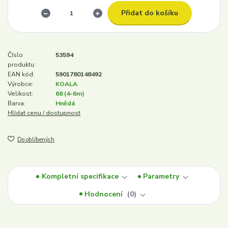
Přidat do košíku
Číslo
53594
produktu:
EAN kód:
5901780148492
Výrobce:
KOALA
Velikost:
68 (4-6m)
Barva:
Hnědá
Hlídat cenu / dostupnost
Do oblíbených
Kompletní specifikace
Parametry
Hodnocení
0