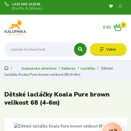
+420 608 242526
(Po-Pá, 8-16 hod.)
0
0 Kč
Výběr
Kojenecké oblečení
Kalhoty
Lacláčky
Dětské
lacláčky Koala Pure brown velikost 68 (4-6m)
Dětské lacláčky Koala Pure brown
velikost 68 (4-6m)
- 10 %