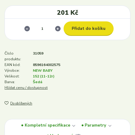
201 Kč
Přidat do košíku
Číslo
31059
produktu:
EAN kód:
8596164002575
Výrobce:
NEW BABY
Velikost:
152 (11-12r)
Barva:
Šedá
Hlídat cenu / dostupnost
Do oblíbených
Kompletní specifikace
Parametry