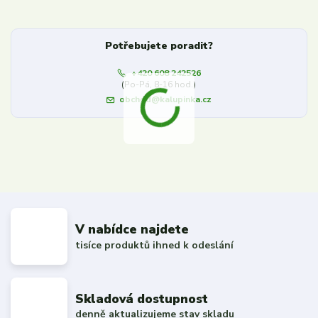
Potřebujete poradit?
+420 608 242526
(Po-Pá, 8-16 hod.)
obchod@kalupinka.cz
V nabídce najdete
tisíce produktů ihned k odeslání
Skladová dostupnost
denně aktualizujeme stav skladu