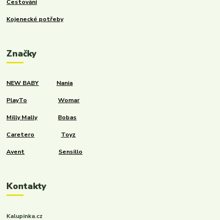
Cestování
Kojenecké potřeby
Značky
NEW BABY
Nania
PlayTo
Womar
Milly Mally
Bobas
Caretero
Toyz
Avent
Sensillo
Kontakty
Kalupinka.cz