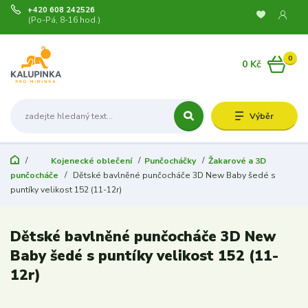
+420 608 242526
(Po-Pá, 8-16 hod.)
0
0 Kč
Výběr
Kojenecké oblečení
Punčocháčky
Žakarové a 3D
punčocháče
Dětské bavlněné punčocháče 3D New Baby šedé s
puntíky velikost 152 (11-12r)
Dětské bavlněné punčocháče 3D New
Baby šedé s puntíky velikost 152 (11-
12r)