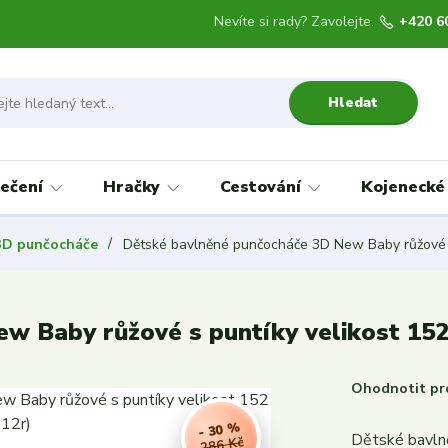
Nevíte si rady? Zavolejte.
+420 6
Hledat
ečení
Hračky
Cestování
Kojenecké
3D punčocháče
Dětské bavlněné punčocháče 3D New Baby růžové s 
w Baby růžové s puntíky velikost 152
Ohodnotit pr
- 30 %
Dětské bavln
286 Kč