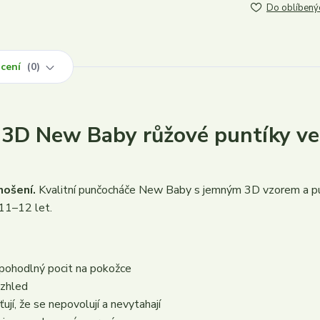
Do oblíbený
cení
0
3D New Baby růžové puntíky ve
nošení.
Kvalitní punčocháče New Baby s jemným 3D vzorem a p
 11–12 let.
 pohodlný pocit na pokožce
vzhled
ují, že se nepovolují a nevytahají