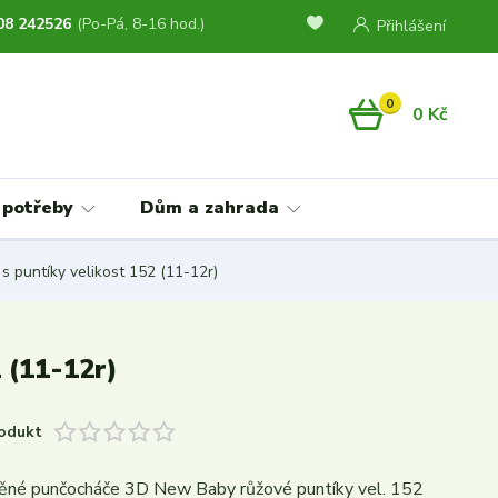
08 242526
(Po-Pá, 8-16 hod.)
Přihlášení
0
0 Kč
 potřeby
Dům a zahrada
puntíky velikost 152 (11-12r)
 (11-12r)
odukt
ěné punčocháče 3D New Baby růžové puntíky vel. 152