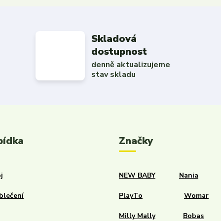
Skladová
dostupnost
denně aktualizujeme
stav skladu
bídka
Značky
j
NEW BABY
Nania
blečení
PlayTo
Womar
Milly Mally
Bobas