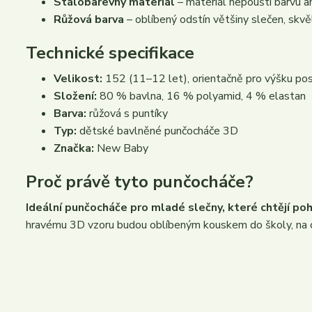
Stálobarevný materiál
– materiál nepouští barvu a
Růžová barva
– oblíbený odstín většiny slečen, skvěl
Technické specifikace
Velikost:
152 (11–12 let), orientačně pro výšku p
Složení:
80 % bavlna, 16 % polyamid, 4 % elastan
Barva:
růžová s puntíky
Typ:
dětské bavlněné punčocháče 3D
Značka:
New Baby
Proč právě tyto punčocháče?
Ideální punčocháče pro mladé slečny, které chtějí poh
hravému 3D vzoru budou oblíbeným kouskem do školy, na os