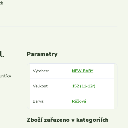
ch
l.
Parametry
Výrobce
NEW BABY
untíky
Velikost
152 (11-12r)
Barva
Růžová
Zboží zařazeno v kategoriích