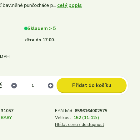
í bavlněné punčocháče p...
celý popis
Skladem > 5
zítra do 17:00.
i DPH
č
Přidat do košíku
31057
EAN kód:
8596164002575
 BABY
Velikost:
152 (11-12r)
Hlídat cenu / dostupnost