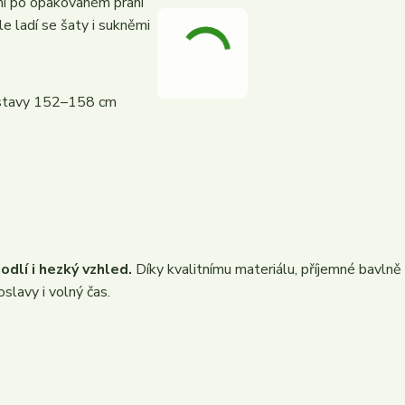
ni po opakovaném praní
e ladí se šaty i sukněmi
ostavy 152–158 cm
odlí i hezký vzhled.
Díky kvalitnímu materiálu, příjemné bavlně
lavy i volný čas.