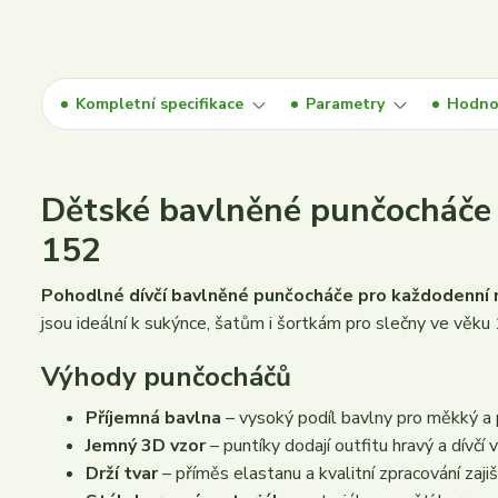
Kompletní specifikace
Parametry
Hodno
Dětské bavlněné punčocháče 
152
Pohodlné dívčí bavlněné punčocháče pro každodenní 
jsou ideální k sukýnce, šatům i šortkám pro slečny ve věku
Výhody punčocháčů
Příjemná bavlna
– vysoký podíl bavlny pro měkký a
Jemný 3D vzor
– puntíky dodají outfitu hravý a dívčí 
Drží tvar
– příměs elastanu a kvalitní zpracování zajišť