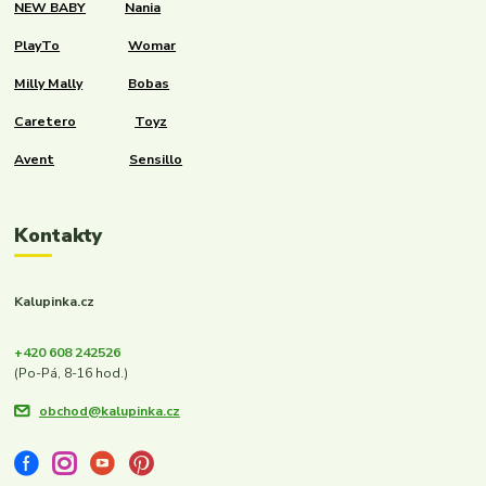
NEW BABY
Nania
PlayTo
Womar
Milly Mally
Bobas
Caretero
Toyz
Avent
Sensillo
Kontakty
Kalupinka.cz
+420 608 242526
(Po-Pá, 8-16 hod.)
obchod@kalupinka.cz