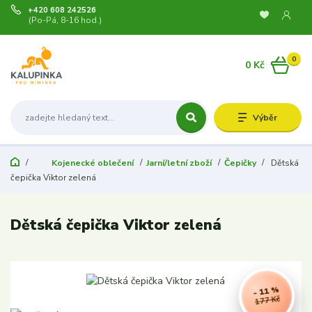
+420 608 242526
(Po-Pá, 8-16 hod.)
0
0 Kč
Výběr
Kojenecké oblečení
Jarní/letní zboží
Čepičky
Dětská
čepička Viktor zelená
Dětská čepička Viktor zelená
- 11 %
177 Kč