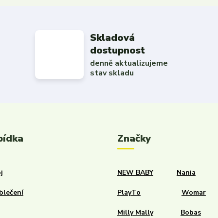
Skladová
dostupnost
denně aktualizujeme
stav skladu
bídka
Značky
j
NEW BABY
Nania
blečení
PlayTo
Womar
Milly Mally
Bobas