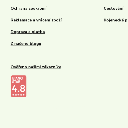
Ochrana soukromí
Cestování
Reklamace a vrácení zboží
Kojenecké p
Doprava a platba
Z našeho blogu
Ověřeno našimi zákazníky
Kalupinka.cz – dětské a kojenecké potřeby