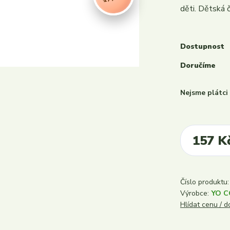
děti. Dětská č
Dostupnost
Doručíme
Nejsme plátc
157 K
Číslo produktu:
Výrobce:
YO 
Hlídat cenu / 