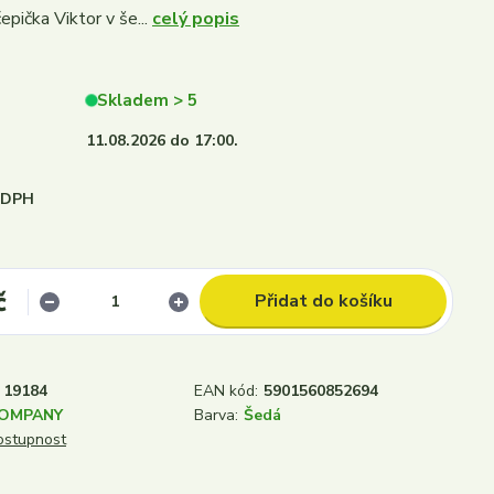
epička Viktor v še...
celý popis
Skladem > 5
11.08.2026 do 17:00.
i DPH
č
Přidat do košíku
19184
EAN kód:
5901560852694
COMPANY
Barva:
Šedá
dostupnost