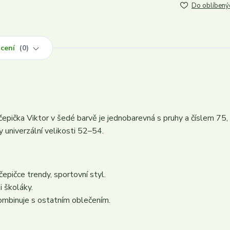
Do oblíbený
cení
0
epička Viktor v šedé barvě je jednobarevná s pruhy a číslem 75,
y univerzální velikosti 52–54.
čepičce trendy, sportovní styl.
i školáky.
ombinuje s ostatním oblečením.