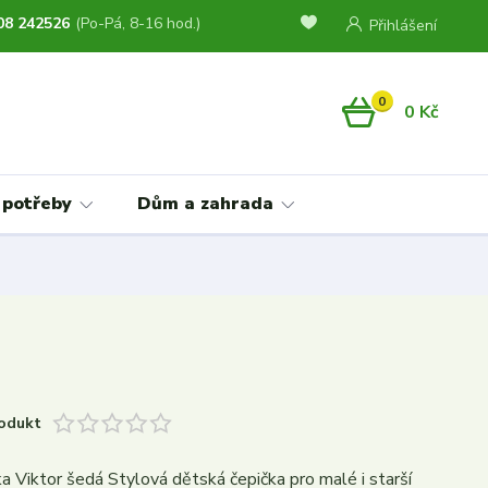
08 242526
(Po-Pá, 8-16 hod.)
Přihlášení
0
0 Kč
 potřeby
Dům a zahrada
odukt
a Viktor šedá Stylová dětská čepička pro malé i starší