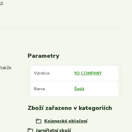
ch
Parametry
 takže
Výrobce
YO COMPANY
Barva
Šedá
Zboží zařazeno v kategoriích
Kojenecké oblečení
Jarní/letní zboží