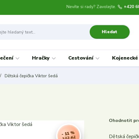
Nevíte si rady? Zavolejte.
+420 6
Hledat
ečení
Hračky
Cestování
Kojenecké
Dětská čepička Viktor šedá
Ohodnotit pr
- 11 %
Dětská čepičk
177 Kč