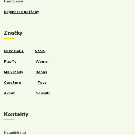
Cestování
Kojenecké potřeby
Značky
NEW BABY
Nania
PlayTo
Womar
Milly Mally
Bobas
Caretero
Toyz
Avent
Sensillo
Kontakty
Kalupinka.cz