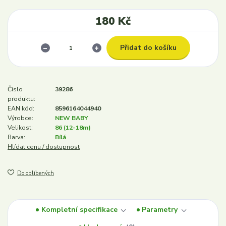
180 Kč
Přidat do košíku
Číslo
39286
produktu:
EAN kód:
8596164044940
Výrobce:
NEW BABY
Velikost:
86 (12-18m)
Barva:
Bílá
Hlídat cenu / dostupnost
Do oblíbených
Kompletní specifikace
Parametry