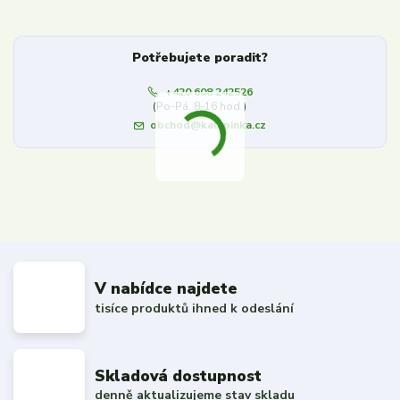
Potřebujete poradit?
+420 608 242526
(Po-Pá, 8-16 hod.)
obchod@kalupinka.cz
V nabídce najdete
tisíce produktů ihned k odeslání
Skladová dostupnost
denně aktualizujeme stav skladu