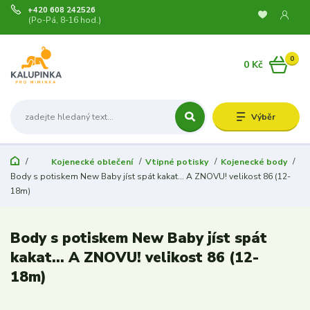
+420 608 242526
(Po-Pá, 8-16 hod.)
0
0 Kč
Výběr
Kojenecké oblečení
Vtipné potisky
Kojenecké body
Body s potiskem New Baby jíst spát kakat... A ZNOVU! velikost 86 (12-
18m)
Body s potiskem New Baby jíst spát
kakat... A ZNOVU! velikost 86 (12-
18m)