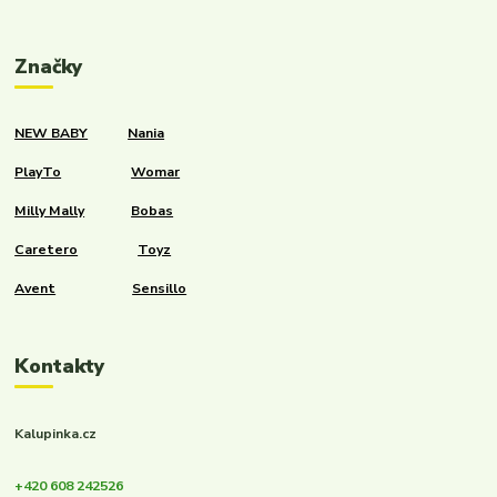
Značky
NEW BABY
Nania
PlayTo
Womar
Milly Mally
Bobas
Caretero
Toyz
Avent
Sensillo
Kontakty
Kalupinka.cz
+420 608 242526