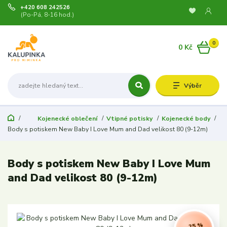
+420 608 242526
(Po-Pá, 8-16 hod.)
0
0 Kč
Výběr
Kojenecké oblečení
Vtipné potisky
Kojenecké body
Body s potiskem New Baby I Love Mum and Dad velikost 80 (9-12m)
Body s potiskem New Baby I Love Mum
and Dad velikost 80 (9-12m)
- 25 %