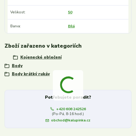
Velikost
50
Barva
Bílá
Zboží zařazeno v kategoriích
Kojenecké oblečení
Body
Body krátký rukáv
Potřebujete poradit?
+420 608 242526
(Po-Pá, 8-16 hod.)
obchod@kalupinka.cz