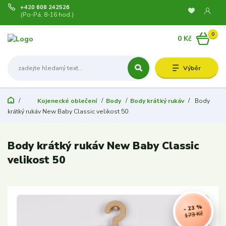
+420 608 242526
(Po-Pá, 8-16 hod.)
0
0 Kč
Výběr
Kojenecké oblečení
Body
Body krátký rukáv
Body
krátký rukáv New Baby Classic velikost 50
Body krátký rukáv New Baby Classic
velikost 50
- 23 %
173 Kč