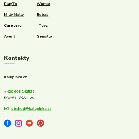
PlayTo
Womar
Milly Mally
Bobas
Caretero
Toyz
Avent
Sensillo
Kontakty
Kalupinka.cz
+420 608 242526
(Po-Pá, 8-16 hod.)
obchod@kalupinka.cz