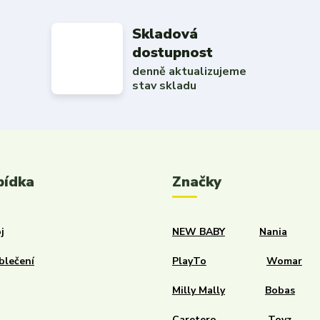
Skladová
dostupnost
denně aktualizujeme
stav skladu
bídka
Značky
j
NEW BABY
Nania
blečení
PlayTo
Womar
Milly Mally
Bobas
Caretero
Toyz