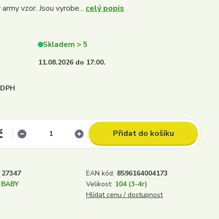
 army vzor. Jsou vyrobe...
celý popis
Skladem > 5
11.08.2026 do 17:00.
i DPH
č
Přidat do košíku
27347
EAN kód:
8596164004173
 BABY
Velikost:
104 (3-4r)
Hlídat cenu / dostupnost