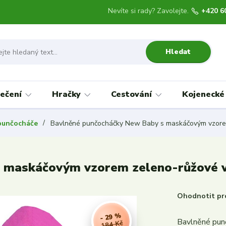
Nevíte si rady? Zavolejte.
+420 6
Hledat
ečení
Hračky
Cestování
Kojenecké
punčocháče
Bavlněné punčocháčky New Baby s maskáčovým vzorem 
 maskáčovým vzorem zeleno-růžové ve
Ohodnotit pr
- 29 %
Bavlněné pun
184 Kč