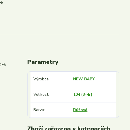
ch
Parametry
80%
Výrobce
NEW BABY
Velikost
104 (3-4r)
Barva
Růžová
Zboží zařazeno v kategoriích