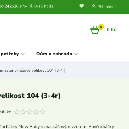
08 242526
(Po-Pá, 8-16 hod.)
Přihlášení
0
0 Kč
 potřeby
Dům a zahrada
zeleno-růžové velikost 104 (3-4r)
likost 104 (3-4r)
odukt
čocháčky New Baby s maskáčovým vzorem. Punčocháčky