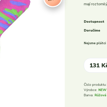
mají roztomilý
Dostupnost
Doručíme
Nejsme plátc
131 K
Číslo produktu:
Výrobce:
NEW
Barva:
Růžová