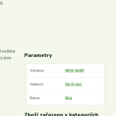
ch
 nožičce
Parametry
ky jsou
Výrobce
NEW BABY
Velikost
56 (0-3m)
Barva
Bílá
Zboží zařazeno v kategoriích