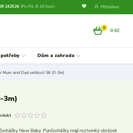
08 242526
(Po-Pá, 8-16 hod.)
Přihlášení
0
0 Kč
 potřeby
Dům a zahrada
e Mum and Dad velikost 56 (0-3m)
0-3m)
odukt
čocháčky New Baby. Punčocháčky mají roztomilý obrázek