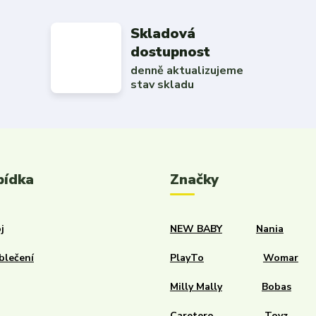
Skladová
dostupnost
denně aktualizujeme
stav skladu
bídka
Značky
j
NEW BABY
Nania
blečení
PlayTo
Womar
Milly Mally
Bobas
Caretero
Toyz