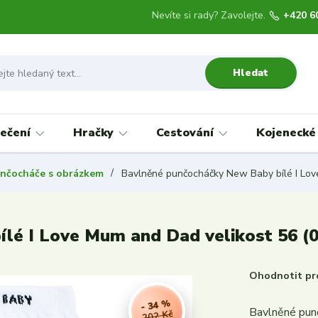
Nevíte si rady? Zavolejte.
+420 6
Hledat
ečení
Hračky
Cestování
Kojenecké
unčocháče s obrázkem
Bavlněné punčocháčky New Baby bílé I Lov
lé I Love Mum and Dad velikost 56 (
Ohodnotit pr
- 34 %
Bavlněné pun
202 Kč