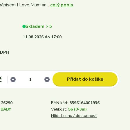
nápisem I Love Mum an...
celý popis
Skladem > 5
11.08.2026 do 17:00.
i DPH
č
Přidat do košíku
26290
EAN kód:
8596164001936
 BABY
Velikost:
56 (0-3m)
Hlídat cenu / dostupnost