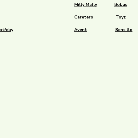
Milly Mally
Bobas
Caretero
Toyz
otřeby
Avent
Sensillo