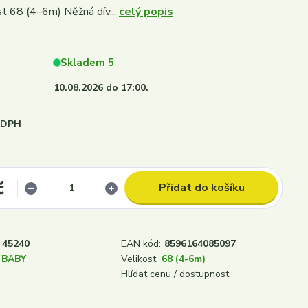
st 68 (4–6m) Něžná dív...
celý popis
Skladem 5
10.08.2026 do 17:00.
i DPH
č
Přidat do košíku
45240
EAN kód:
8596164085097
 BABY
Velikost:
68 (4-6m)
Hlídat cenu / dostupnost