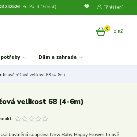
08 242526
(Po-Pá, 8-16 hod.)
Přihlášení
0
0 Kč
 potřeby
Dům a zahrada
tmavě růžová velikost 68 (4-6m)
ová velikost 68 (4-6m)
odukt
necká bavlněná souprava New Baby Happy Flower tmavě