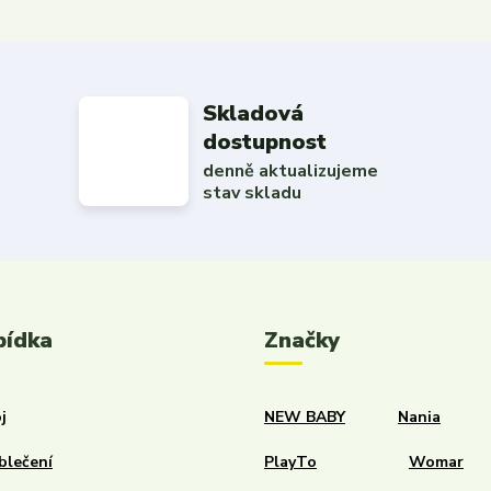
Skladová
dostupnost
denně aktualizujeme
stav skladu
bídka
Značky
j
NEW BABY
Nania
blečení
PlayTo
Womar