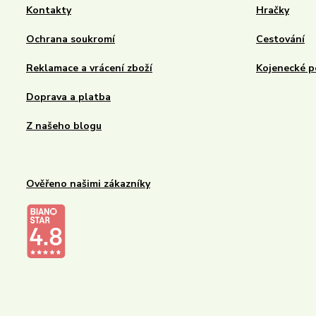
Kontakty
Hračky
Ochrana soukromí
Cestování
Reklamace a vrácení zboží
Kojenecké p
Doprava a platba
Z našeho blogu
Ověřeno našimi zákazníky
Kalupinka.cz – dětské a kojenecké potřeby