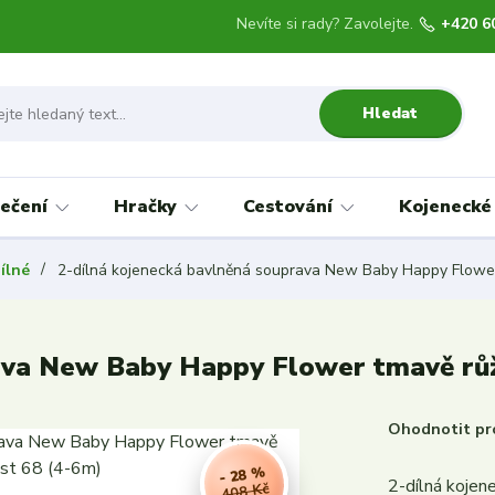
Nevíte si rady? Zavolejte.
+420 6
Hledat
ečení
Hračky
Cestování
Kojenecké
ílné
2-dílná kojenecká bavlněná souprava New Baby Happy Flower 
ava New Baby Happy Flower tmavě růž
Ohodnotit pr
- 28 %
2-dílná koje
408 Kč