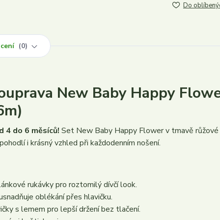
Do oblíbený
cení
0
 souprava New Baby Happy Flowe
–6m)
d 4 do 6 měsíců!
Set New Baby Happy Flower v tmavě růžové
 pohodlí i krásný vzhled při každodenním nošení.
ánkové rukávky pro roztomilý dívčí look.
usnadňuje oblékání přes hlavičku.
ičky s lemem pro lepší držení bez tlačení.