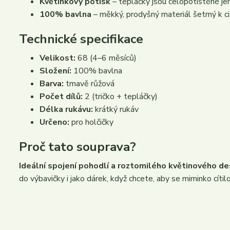
Květinkový potisk
– tepláčky jsou celopotištěné je
100% bavlna
– měkký, prodyšný materiál šetrný k ci
Technické specifikace
Velikost:
68 (4–6 měsíců)
Složení:
100% bavlna
Barva:
tmavě růžová
Počet dílů:
2 (tričko + tepláčky)
Délka rukávu:
krátký rukáv
Určeno:
pro holčičky
Proč tato souprava?
Ideální spojení pohodlí a roztomilého květinového de
do výbavičky i jako dárek, když chcete, aby se miminko cíti