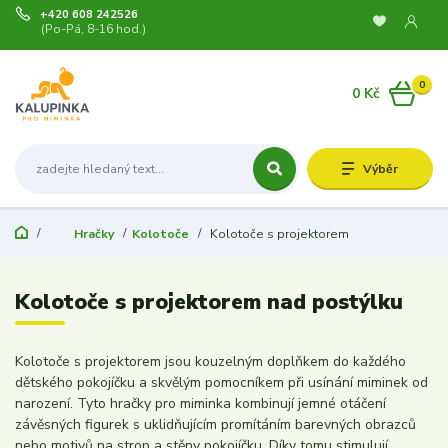
+420 608 242526
(Po-Pá, 8-16 hod.)
0
0 Kč
Výběr
Hračky
Kolotoče
Kolotoče s projektorem
Kolotoče s projektorem nad postýlku
Kolotoče s projektorem jsou kouzelným doplňkem do každého
dětského pokojíčku a skvělým pomocníkem při usínání miminek od
narození. Tyto hračky pro miminka kombinují jemné otáčení
závěsných figurek s uklidňujícím promítáním barevných obrazců
nebo motivů na strop a stěny pokojíčku. Díky tomu stimulují