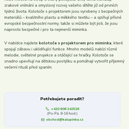
zrakové vnímání a smyslový rozvoj vašeho dítěte již od prvních
týdnů života. Kolotoče s projektorem jsou vyrobeny z bezpečných
materiálů – kvalitního plastu a měkkého textilu – a splňují přísné
evropské bezpečnostní normy, takže si můžete být jisti, že jsou
naprosto bezpečné i pro ta nejmenší miminka.
V nabídce najdete
kolotoče s projektorem pro miminka
, které
spojují zábavu i uklidňující funkce. Mnoho modelů nabízí různé
melodie, světelné projekce a otáčející se hračky. Kolotoče se
snadno upevňují na dětskou postýlku a pomáhají vytvořit příjemný
večerní rituál před spaním.
Potřebujete poradit?
+420 608 242526
(Po-Pá, 8-16 hod.)
obchod@kalupinka.cz