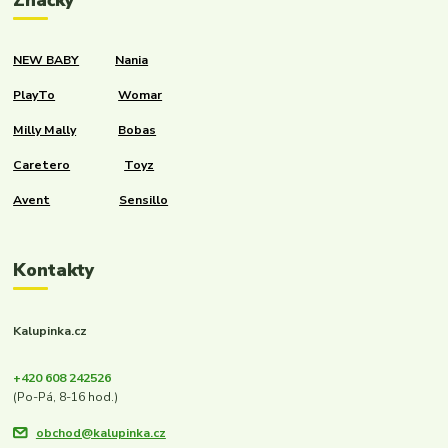
Značky
NEW BABY
Nania
PlayTo
Womar
Milly Mally
Bobas
Caretero
Toyz
Avent
Sensillo
Kontakty
Kalupinka.cz
+420 608 242526
(Po-Pá, 8-16 hod.)
obchod@kalupinka.cz